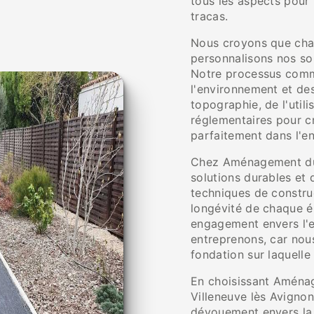
tous les aspects pour
tracas.
Nous croyons que chaq
personnalisons nos so
Notre processus comm
l'environnement et de
topographie, de l'util
réglementaires pour cr
parfaitement dans l'e
Chez Aménagement du 
solutions durables et 
techniques de construc
longévité de chaque é
engagement envers l'e
entreprenons, car nous
fondation sur laquelle
En choisissant Aménag
Villeneuve lès Avignon,
dévouement envers la 