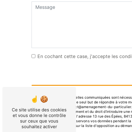
En cochant cette case, j'accepte les condi
** Les données personnelles communiquées sont nécessaire
ses sous-traitants dans le seul but de répondre à votre
84130, Le Pontet contact@amenagement-du-particulier.fr. Vo
Ce site utilise des cookies
consentement à tout moment et du droit d’introduire une 
et vous donne le contrôle
droits par voie postale à l'adresse 13 rue des Épées, 841
sur ceux que vous
être demandé. Nous conservons vos données pendant la pér
le droit de vous inscrire sur la liste d'opposition au dém
souhaitez activer