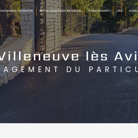
ÉNAGEMENT EXTÉRIEUR
BÉTON PERMÉABLE BETDRAIN
TERRASSEMENT
VRD
ASSAI
Villeneuve lès Av
NAGEMENT DU PARTIC