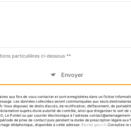
tions particulières ci-dessous **
Envoyer
s aux fins de vous contacter et sont enregistrées dans un fichier informatis
 message. Les données collectées seront communiquées aux seuls destinataire
us disposez de droits d’accès, de rectification, d’effacement, de portabilité, 
réclamation auprès d’une autorité de contrôle, ainsi que d’organiser le sort
30, Le Pontet ou par courrier électronique à l'adresse contact@amenagement-du-
iode de prise de contact puis pendant la durée de prescription légale aux f
archage téléphonique, disponible à cette adresse:
Bloctel.gouv.fr
. Consultez le s