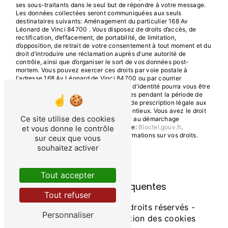
ses sous-traitants dans le seul but de répondre à votre message.
Les données collectées seront communiquées aux seuls
destinataires suivants: Aménagement du particulier 168 Av
Léonard de Vinci 84700 . Vous disposez de droits d’accès, de
rectification, d’effacement, de portabilité, de limitation,
d’opposition, de retrait de votre consentement à tout moment et du
droit d’introduire une réclamation auprès d’une autorité de
contrôle, ainsi que d’organiser le sort de vos données post-
mortem. Vous pouvez exercer ces droits par voie postale à
l'adresse 168 Av Léonard de Vinci 84700 ou par courrier
électronique à l'adresse . Un justificatif d'identité pourra vous être
demandé. Nous conservons vos données pendant la période de
prise de contact puis pendant la durée de prescription légale aux
fins probatoires et de gestion des contentieux. Vous avez le droit
Ce site utilise des cookies
de vous inscrire sur la liste d'opposition au démarchage
téléphonique, disponible à cette adresse:
Bloctel.gouv.fr
.
et vous donne le contrôle
Consultez le site cnil.fr pour plus d’informations sur vos droits.
sur ceux que vous
souhaitez activer
Tout accepter
Recherches fréquentes
Tout refuser
©
Vistalid
- 2026 - Tous droits réservés -
Personnaliser
Mentions légales
-
Gestion des cookies