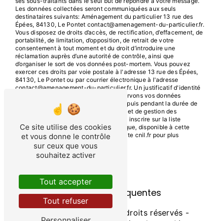
ses sous-traitants dans le seul but de répondre à votre message.
Les données collectées seront communiquées aux seuls
destinataires suivants: Aménagement du particulier 13 rue des
Épées, 84130, Le Pontet contact@amenagement-du-particulier.fr.
Vous disposez de droits d’accès, de rectification, d’effacement, de
portabilité, de limitation, d’opposition, de retrait de votre
consentement à tout moment et du droit d’introduire une
réclamation auprès d’une autorité de contrôle, ainsi que
d’organiser le sort de vos données post-mortem. Vous pouvez
exercer ces droits par voie postale à l'adresse 13 rue des Épées,
84130, Le Pontet ou par courrier électronique à l'adresse
contact@amenagement-du-particulier.fr. Un justificatif d'identité
pourra vous être demandé. Nous conservons vos données
pendant la période de prise de contact puis pendant la durée de
prescription légale aux fins probatoires et de gestion des
contentieux. Vous avez le droit de vous inscrire sur la liste
Ce site utilise des cookies
d'opposition au démarchage téléphonique, disponible à cette
adresse:
Bloctel.gouv.fr
. Consultez le site cnil.fr pour plus
et vous donne le contrôle
d’informations sur vos droits.
sur ceux que vous
souhaitez activer
Tout accepter
Recherches fréquentes
Tout refuser
©
Vistalid
- 2026 - Tous droits réservés -
Personnaliser