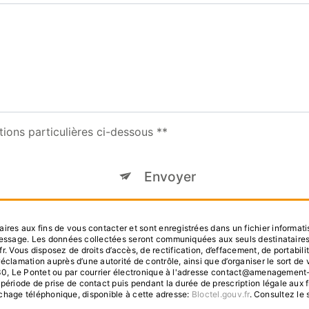
tions particulières ci-dessous **
Envoyer
s aux fins de vous contacter et sont enregistrées dans un fichier informatis
 message. Les données collectées seront communiquées aux seuls destinataire
us disposez de droits d’accès, de rectification, d’effacement, de portabilité, 
réclamation auprès d’une autorité de contrôle, ainsi que d’organiser le sort
30, Le Pontet ou par courrier électronique à l'adresse contact@amenagement-du-
iode de prise de contact puis pendant la durée de prescription légale aux f
archage téléphonique, disponible à cette adresse:
Bloctel.gouv.fr
. Consultez le s