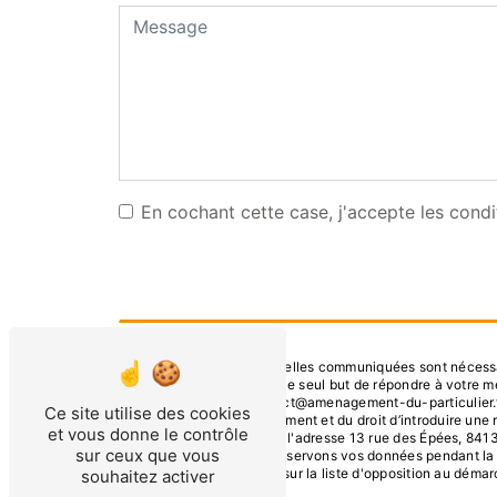
En cochant cette case, j'accepte les condi
** Les données personnelles communiquées sont nécessaire
ses sous-traitants dans le seul but de répondre à votre
84130, Le Pontet contact@amenagement-du-particulier.fr. Vo
Ce site utilise des cookies
consentement à tout moment et du droit d’introduire une 
et vous donne le contrôle
droits par voie postale à l'adresse 13 rue des Épées, 841
sur ceux que vous
être demandé. Nous conservons vos données pendant la pér
le droit de vous inscrire sur la liste d'opposition au dém
souhaitez activer