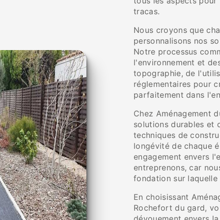
tous les aspects pour
tracas.
Nous croyons que chaq
personnalisons nos so
Notre processus comm
l'environnement et de
topographie, de l'util
réglementaires pour cr
parfaitement dans l'e
Chez Aménagement du 
solutions durables et 
techniques de construc
longévité de chaque é
engagement envers l'e
entreprenons, car nous
fondation sur laquelle
En choisissant Aménag
Rochefort du gard, vou
dévouement envers la 