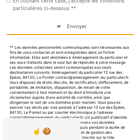
En cochant cette case, j'accepte les conditions
particulières ci-dessous **
Envoyer
** Les données personnelles communiquées sont nécessaires aux
fins de vous contacter et sont enregistrées dans un fichier
informatisé. Elles sont destinées à Aménagement du particulier et
ses sous-traitants dans le seul but de répondre à votre message.
Les données collectées seront communiquées aux seuls
destinataires suivants: Aménagement du particulier 13 rue des
Épées, 84130, Le Pontet contact@amenagement-du-particulier.fr.
Vous disposez de droits d’accès, de rectification, d’effacement, de
portabilité, de limitation, d’opposition, de retrait de votre
consentement à tout moment et du droit d’introduire une
réclamation auprès d’une autorité de contrôle, ainsi que
d’organiser le sort de vos données post-mortem. Vous pouvez
exercer ces droits par voie postale à l'adresse 13 rue des Épées,
84130, Le Pontet ou par courrier électronique à l'adresse
contact@amenagement-du-particulier.fr. Un justificatif d'identité
pourra vous être demandé. Nous conservons vos données
pendant la période de prise de contact puis pendant la durée de
prescription légale aux fins probatoires et de gestion des
contentieux. Vous avez le droit de vous inscrire sur la liste