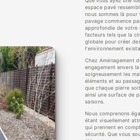
Que vous ayez une idé
espace pavé ressemble
nous sommes là pour 
pavage commence par u
approfondie de votre 
facteurs tels que la ci
globale pour créer de
l'environnement exista
Chez Aménagement du 
engagement envers la q
soigneusement les mat
éléments et au passag
que chaque pierre soit
ainsi une surface de p
saisons.
Nous comprenons égale
étant visuellement at
qui prennent en compte
sécurité. Que vous sou