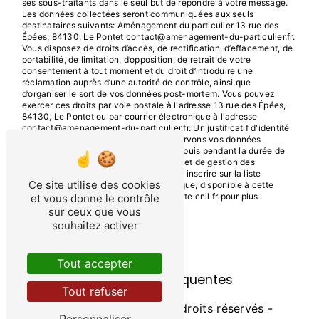
ses sous-traitants dans le seul but de répondre à votre message.
Les données collectées seront communiquées aux seuls
destinataires suivants: Aménagement du particulier 13 rue des
Épées, 84130, Le Pontet contact@amenagement-du-particulier.fr.
Vous disposez de droits d’accès, de rectification, d’effacement, de
portabilité, de limitation, d’opposition, de retrait de votre
consentement à tout moment et du droit d’introduire une
réclamation auprès d’une autorité de contrôle, ainsi que
d’organiser le sort de vos données post-mortem. Vous pouvez
exercer ces droits par voie postale à l'adresse 13 rue des Épées,
84130, Le Pontet ou par courrier électronique à l'adresse
contact@amenagement-du-particulier.fr. Un justificatif d'identité
pourra vous être demandé. Nous conservons vos données
pendant la période de prise de contact puis pendant la durée de
prescription légale aux fins probatoires et de gestion des
contentieux. Vous avez le droit de vous inscrire sur la liste
Ce site utilise des cookies
d'opposition au démarchage téléphonique, disponible à cette
adresse:
Bloctel.gouv.fr
. Consultez le site cnil.fr pour plus
et vous donne le contrôle
d’informations sur vos droits.
sur ceux que vous
souhaitez activer
Tout accepter
Recherches fréquentes
Tout refuser
©
Vistalid
- 2026 - Tous droits réservés -