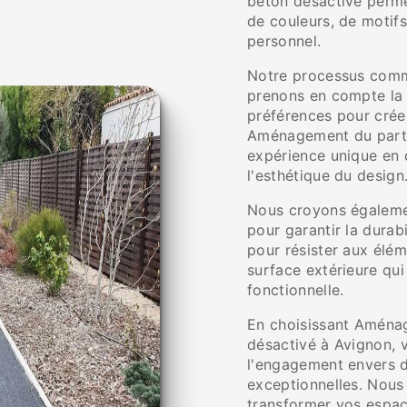
béton désactivé perme
de couleurs, de motifs
personnel.
Notre processus comme
prenons en compte la 
préférences pour créer
Aménagement du parti
expérience unique en 
l'esthétique du design
Nous croyons également
pour garantir la durab
pour résister aux élé
surface extérieure qui
fonctionnelle.
En choisissant Aménag
désactivé à Avignon, v
l'engagement envers d
exceptionnelles. Nous
transformer vos espac