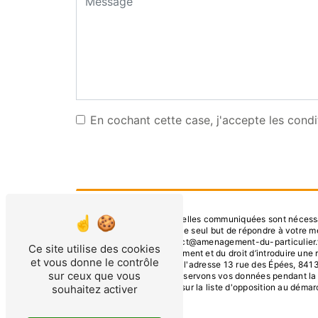
En cochant cette case, j'accepte les condi
** Les données personnelles communiquées sont nécessaire
ses sous-traitants dans le seul but de répondre à votre
84130, Le Pontet contact@amenagement-du-particulier.fr. Vo
Ce site utilise des cookies
consentement à tout moment et du droit d’introduire une 
et vous donne le contrôle
droits par voie postale à l'adresse 13 rue des Épées, 841
sur ceux que vous
être demandé. Nous conservons vos données pendant la pér
le droit de vous inscrire sur la liste d'opposition au dém
souhaitez activer