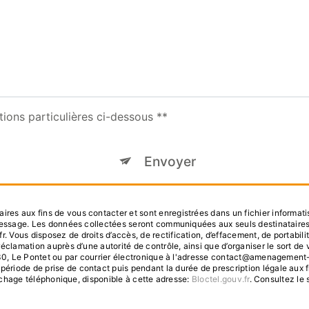
tions particulières ci-dessous **
Envoyer
s aux fins de vous contacter et sont enregistrées dans un fichier informatis
 message. Les données collectées seront communiquées aux seuls destinataire
us disposez de droits d’accès, de rectification, d’effacement, de portabilité, 
réclamation auprès d’une autorité de contrôle, ainsi que d’organiser le sort
30, Le Pontet ou par courrier électronique à l'adresse contact@amenagement-du-
iode de prise de contact puis pendant la durée de prescription légale aux f
archage téléphonique, disponible à cette adresse:
Bloctel.gouv.fr
. Consultez le s