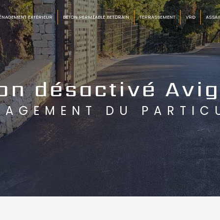
ÉNAGEMENT EXTÉRIEUR
BÉTON PERMÉABLE BETDRAIN
TERRASSEMENT
VRD
ASSAI
on désactivé Avi
NAGEMENT DU PARTIC