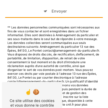
Envoyer
** Les données personnelles communiquées sont nécessaires aux
fins de vous contacter et sont enregistrées dans un fichier
informatisé. Elles sont destinées à Aménagement du particulier et
ses sous-traitants dans le seul but de répondre à votre message.
Les données collectées seront communiquées aux seuls
destinataires suivants: Aménagement du particulier 13 rue des
Épées, 84130, Le Pontet contact@amenagement-du-particulier.fr.
Vous disposez de droits d’accès, de rectification, d’effacement, de
portabilité, de limitation, d’opposition, de retrait de votre
consentement à tout moment et du droit d’introduire une
réclamation auprès d’une autorité de contrôle, ainsi que
d’organiser le sort de vos données post-mortem. Vous pouvez
exercer ces droits par voie postale à l'adresse 13 rue des Épées,
84130, Le Pontet ou par courrier électronique à l'adresse
contact@amenagement-du-particulier.fr. Un justificatif d'identité
pourra vous être demandé. Nous conservons vos données
pendant la période de prise de contact puis pendant la durée de
prescription légale aux fins probatoires et de gestion des
contentieux. Vous avez le droit de vous inscrire sur la liste
Ce site utilise des cookies
d'opposition au démarchage téléphonique, disponible à cette
adresse:
Bloctel.gouv.fr
. Consultez le site cnil.fr pour plus
et vous donne le contrôle