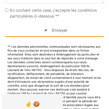
En cochant cette case, j'accepte les conditions
particulières ci-dessous **
Envoyer
** Les données personnelles communiquées sont nécessaires aux
fins de vous contacter et sont enregistrées dans un fichier
informatisé. Elles sont destinées à Aménagement du particulier et
ses sous-traitants dans le seul but de répondre à votre message.
Les données collectées seront communiquées aux seuls
destinataires suivants: Aménagement du particulier 168 Av
Léonard de Vinci 84700 . Vous disposez de droits d’accès, de
rectification, d’effacement, de portabilité, de limitation,
d’opposition, de retrait de votre consentement à tout moment et du
droit d’introduire une réclamation auprès d’une autorité de
contrôle, ainsi que d’organiser le sort de vos données post-
mortem. Vous pouvez exercer ces droits par voie postale à
l'adresse 168 Av Léonard de Vinci 84700 ou par courrier
électronique à l'adresse . Un justificatif d'identité pourra vous être
demandé. Nous conservons vos données pendant la période de
prise de contact puis pendant la durée de prescription légale aux
fins probatoires et de gestion des contentieux. Vous avez le droit