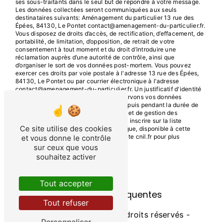
ses sous-traitants dans le seul but de répondre à votre message.
Les données collectées seront communiquées aux seuls
destinataires suivants: Aménagement du particulier 13 rue des
Épées, 84130, Le Pontet contact@amenagement-du-particulier.fr.
Vous disposez de droits d’accès, de rectification, d’effacement, de
portabilité, de limitation, d’opposition, de retrait de votre
consentement à tout moment et du droit d’introduire une
réclamation auprès d’une autorité de contrôle, ainsi que
d’organiser le sort de vos données post-mortem. Vous pouvez
exercer ces droits par voie postale à l'adresse 13 rue des Épées,
84130, Le Pontet ou par courrier électronique à l'adresse
contact@amenagement-du-particulier.fr. Un justificatif d'identité
pourra vous être demandé. Nous conservons vos données
pendant la période de prise de contact puis pendant la durée de
prescription légale aux fins probatoires et de gestion des
contentieux. Vous avez le droit de vous inscrire sur la liste
Ce site utilise des cookies
d'opposition au démarchage téléphonique, disponible à cette
adresse:
Bloctel.gouv.fr
. Consultez le site cnil.fr pour plus
et vous donne le contrôle
d’informations sur vos droits.
sur ceux que vous
souhaitez activer
Tout accepter
Recherches fréquentes
Tout refuser
©
Vistalid
- 2026 - Tous droits réservés -