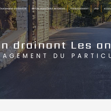
ÉNAGEMENT EXTÉRIEUR
BÉTON PERMÉABLE BETDRAIN
TERRASSEMENT
VRD
ASSAI
n drainant Les a
NAGEMENT DU PARTIC