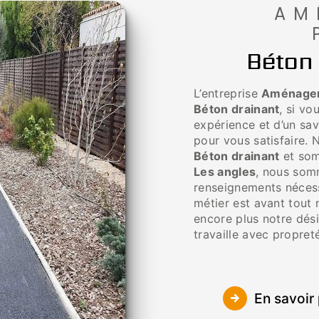
AM
Béton 
L’entreprise
Aménageme
Béton drainant
, si vo
expérience et d’un sav
pour vous satisfaire.
Béton drainant
et som
Les angles
, nous som
renseignements nécess
métier est avant tout 
encore plus notre dési
travaille avec propreté
En savoir 